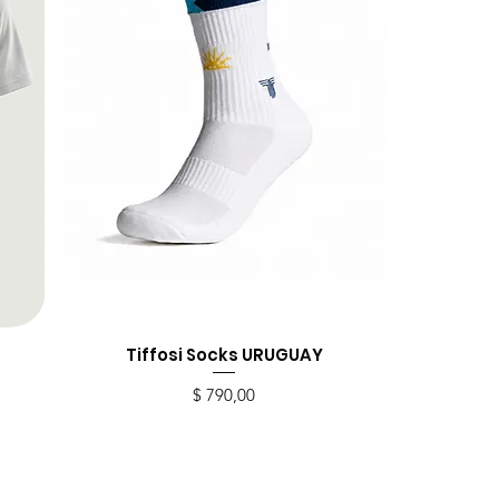
Tiffosi Socks URUGUAY
Vista rápida
Precio
$ 790,00