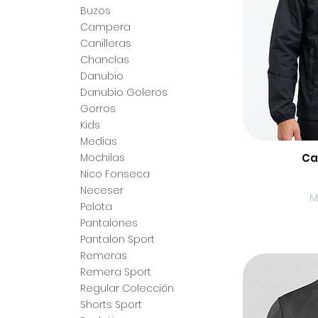
Buzos
Campera
Canilleras
Chanclas
Danubio
Danubio Goleros
Gorros
Kids
Medias
Ca
V
Mochilas
Nico Fonseca
Neceser
M
Pelota
Pantalones
Pantalon Sport
Remeras
Remera Sport
Regular Colección
Shorts Sport