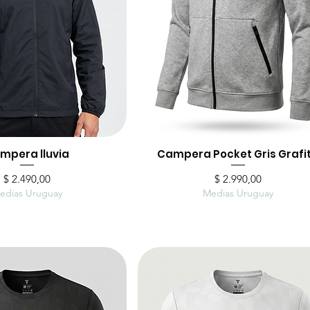
mpera lluvia
ista rápida
Campera Pocket Gris Grafi
Vista rápida
Precio
Precio
$ 2.490,00
$ 2.990,00
edias Uruguay
Medias Uruguay