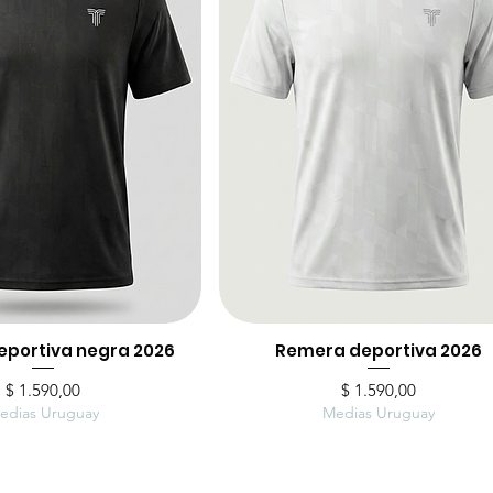
portiva negra 2026
ista rápida
Remera deportiva 2026
Vista rápida
Precio
Precio
$ 1.590,00
$ 1.590,00
edias Uruguay
Medias Uruguay