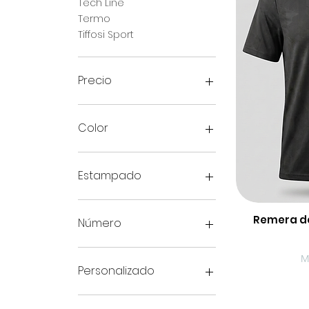
Tech Line
Termo
Tiffosi Sport
Precio
390 UYU
4890 UYU
Color
Estampado
1 número
2 números
Remera de
V
Número
No
1 número
M
2 números
Personalizado
No
No