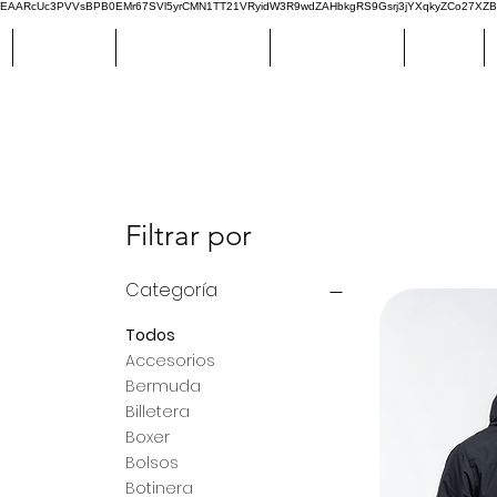
EAARcUc3PVVsBPB0EMr67SVl5yrCMN1TT21VRyidW3R9wdZAHbkgRS9Gsrj3jYXqkyZCo27XZBM
CATÁLOGO
STAR COLLECTION
NICO FONSECA
SPORT
Filtrar por
Categoría
Todos
Accesorios
Bermuda
Billetera
Boxer
Bolsos
Botinera