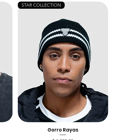
STAR COLLECTION
Gorro Rayas
Vista rápida