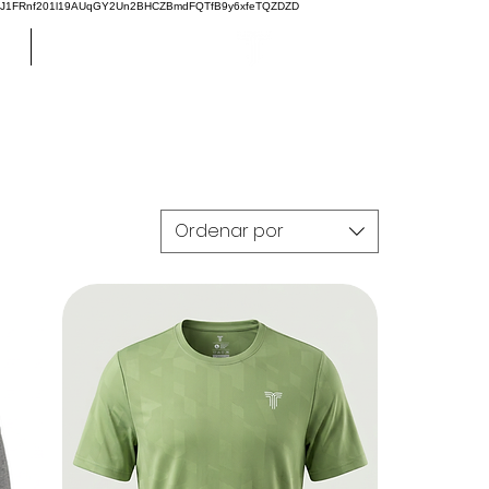
oJ1FRnf201l19AUqGY2Un2BHCZBmdFQTfB9y6xfeTQZDZD
GO
GIFT CARD
Ordenar por