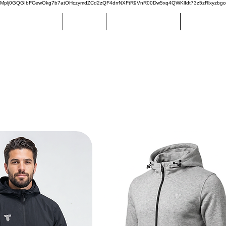
plj0GQGIbFCewOkg7b7atOHczymdZCd2zQF4drrNXFtR9VnR00Dw5xq4QWKlIdt73z5zRlxyzbg
REGULAR RANGE
DANUBIO
CENTRAL ESPAÑOL
CERRO LAR