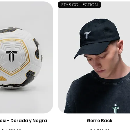
STAR COLLECTION
fosi - Dorada y Negra
ista rápida
Vista rápida
Gorro Back