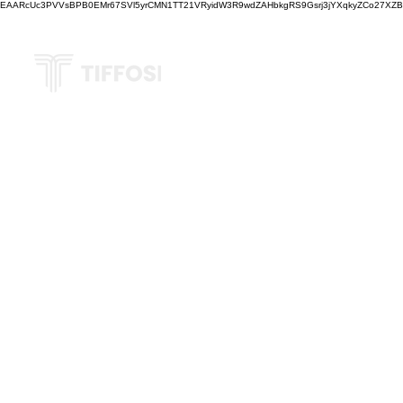
EAARcUc3PVVsBPB0EMr67SVl5yrCMN1TT21VRyidW3R9wdZAHbkgRS9Gsrj3jYXqkyZCo27XZBM