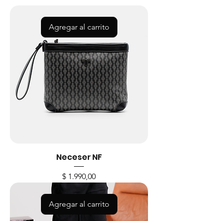
Agregar al carrito
Neceser NF
Precio
$ 1.990,00
Agregar al carrito