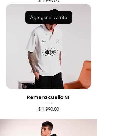
$ 1.990,00
Agregar al carrito
Remera cuello NF
Precio
$ 1.990,00