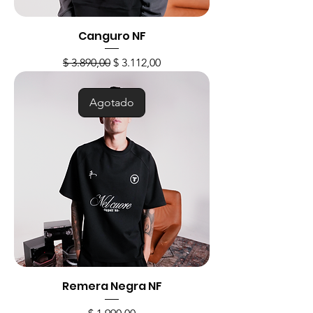
Canguro NF
Precio
Precio de oferta
$ 3.890,00
$ 3.112,00
Agotado
Remera Negra NF
Precio