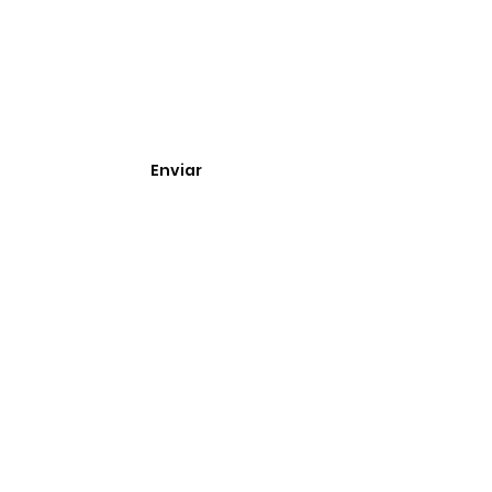
Enterate de nuevos
ingresos, cupones y
descuentos.
Enviar