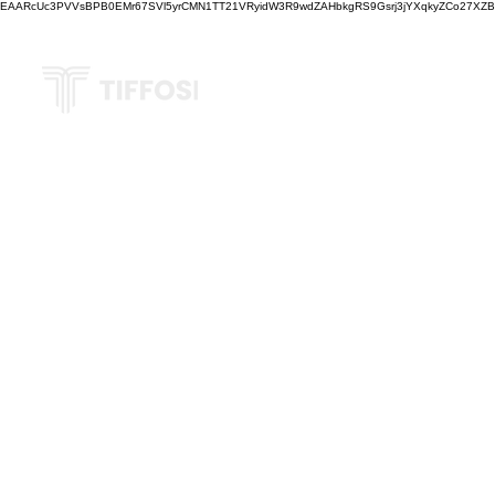
EAARcUc3PVVsBPB0EMr67SVl5yrCMN1TT21VRyidW3R9wdZAHbkgRS9Gsrj3jYXqkyZCo27XZBM