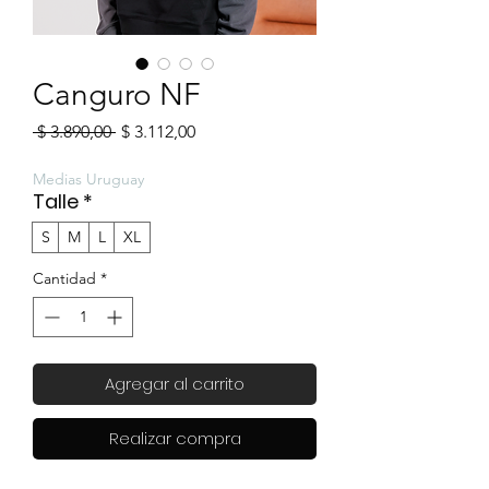
Canguro NF
Precio
Precio
 $ 3.890,00 
$ 3.112,00
de
oferta
Medias Uruguay
Talle
*
S
M
L
XL
Cantidad
*
Agregar al carrito
Realizar compra