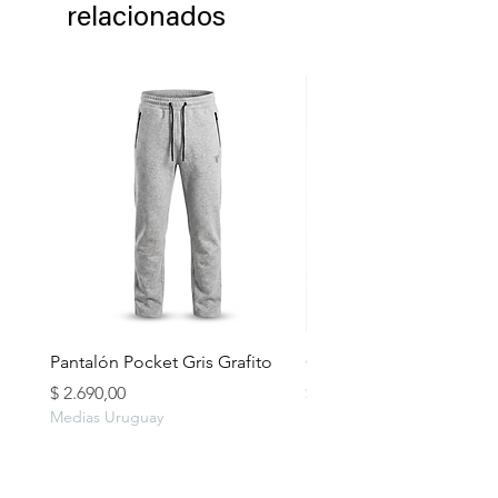
relacionados
Pantalón Pocket Gris Grafito
Campera lluvia
Precio
Precio
$ 2.690,00
$ 2.490,00
Medias Uruguay
Medias Uruguay