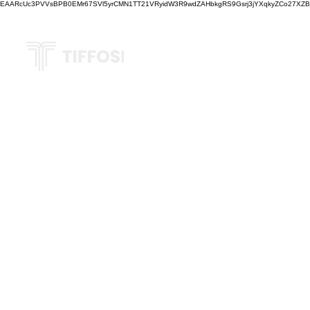
EAARcUc3PVVsBPB0EMr67SVl5yrCMN1TT21VRyidW3R9wdZAHbkgRS9Gsrj3jYXqkyZCo27XZBM