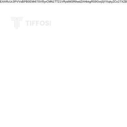
EAARcUc3PVVsBPB0EMr67SVl5yrCMN1TT21VRyidW3R9wdZAHbkgRS9Gsrj3jYXqkyZCo27XZBM