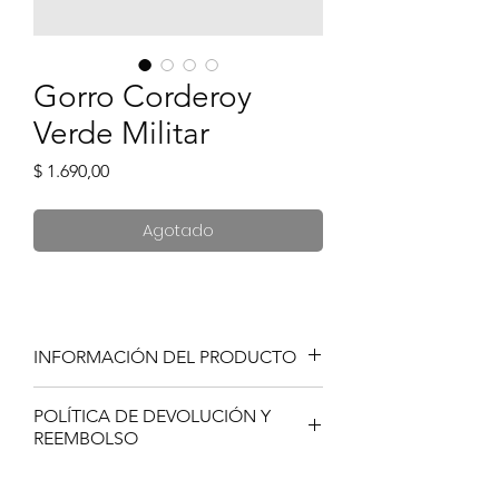
Gorro Corderoy
Verde Militar
Precio
$ 1.690,00
Agotado
INFORMACIÓN DEL PRODUCTO
Tiffosi le ofrece un producto altamente
POLÍTICA DE DEVOLUCIÓN Y
confeccionado.
REEMBOLSO
Si no está satisfecho con su compra de