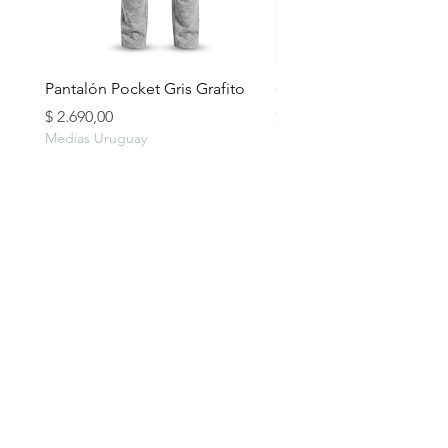
Pantalón Pocket Gris Grafito
Campera lluvia
Precio
Precio
$ 2.690,00
$ 2.490,00
Medias Uruguay
Medias Uruguay