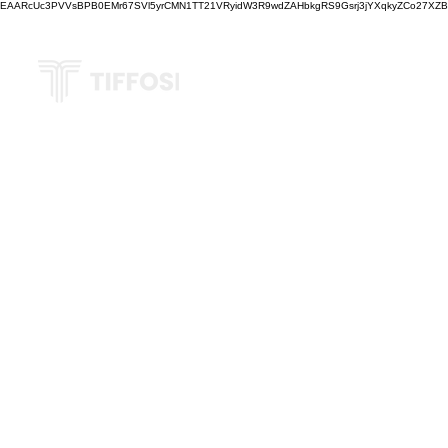
EAARcUc3PVVsBPB0EMr67SVl5yrCMN1TT21VRyidW3R9wdZAHbkgRS9Gsrj3jYXqkyZCo27XZBM