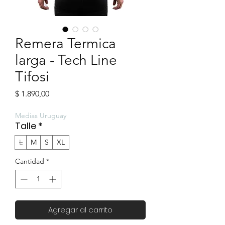
Remera Termica
larga - Tech Line
Tifosi
Precio
$ 1.890,00
Medias Uruguay
Talle
*
L
M
S
XL
Cantidad
*
Agregar al carrito