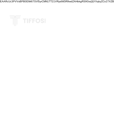
EAARcUc3PVVsBPB0EMr67SVl5yrCMN1TT21VRyidW3R9wdZAHbkgRS9Gsrj3jYXqkyZCo27XZBM