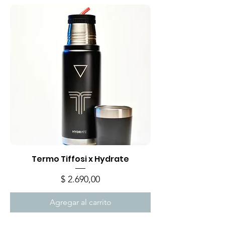
Termo Tiffosi x Hydrate
Precio
$ 2.690,00
Agregar al carrito