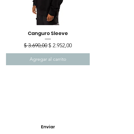
Canguro Sleeve
Precio
Precio de oferta
$ 3.690,00
$ 2.952,00
Agregar al carrito
Enterate de nuevos
ingresos, cupones y
descuentos.
Enviar