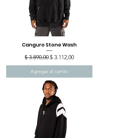
Canguro Stone Wash
Precio
Precio de oferta
$ 3.890,00
$ 3.112,00
Agregar al carrito