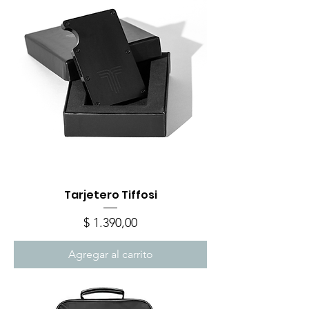
Tarjetero Tiffosi
Precio
$ 1.390,00
Agregar al carrito