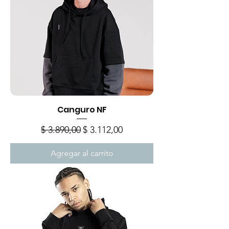
Canguro NF
Precio
Precio de oferta
$ 3.890,00
$ 3.112,00
Agregar al carrito