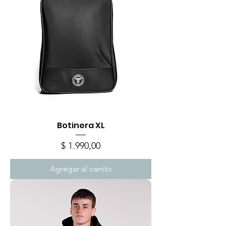
Botinera XL
Precio
$ 1.990,00
Agregar al carrito