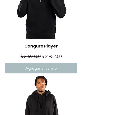
Canguro Player
Precio
Precio de oferta
$ 3.690,00
$ 2.952,00
Agregar al carrito